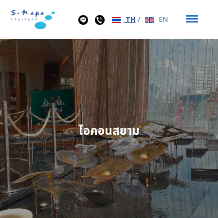
TH
/
EN
ไอคอนสยาม