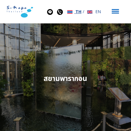
TH
/
EN
สยามพารากอน