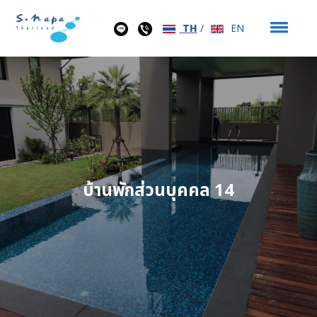
TH
/
EN
บ้านพักส่วนบุคคล 14