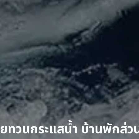
่ายทวนกระแสน้ำ บ้านพักส่